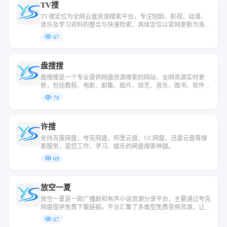
TV搜
TV搜定位为全网云盘资源搜索平台，专注短剧、影视、动漫、
音乐及学习资料的整合与快速检索，具体定位以官网更新为准。
它利用夸克云盘搜索能力，将各类资源按类型和更新日期集中呈
67
现，帮助用户快速找到高清内容和多媒体资料。
盘搜搜
盘搜搜是一个专业提供网盘资源搜索的网站，全网资源实时更
新，包括教程、电影、剧集、图片、综艺、音乐、图书、软件、
动漫、游戏等各类资源应有尽有。
70
许搜
支持百度网盘，夸克网盘，阿里云盘，UC网盘，迅雷云盘等搜
索服务，是您工作、学习、娱乐的网盘搜索神器。
69
放空一夏
放空一夏是一款广播剧和有声小说资源分享平台，主要通过夸克
网盘提供免费下载链接。平台汇集了多类型免费音频资源，让用
户可以轻松获取各类有声作品，体验方便的听书体验。
67