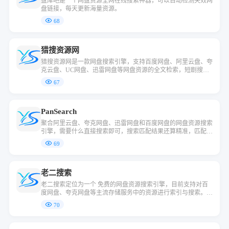
盘库吧是一个网盘资源全网在线搜索神器，可以自动检测失效网
盘链接，每天更新海量资源。
68
猎搜资源网
猎搜资源网是一款网盘搜索引擎，支持百度网盘、阿里云盘、夸
克云盘、UC网盘、迅雷网盘等网盘资源的全文检索，短剧搜
索，影视搜索，学习资料，单机游戏，各种资源教程。
67
PanSearch
聚合阿里云盘、夸克网盘、迅雷网盘和百度网盘的网盘资源搜索
引擎，需要什么直接搜索即可，搜索匹配结果还算精准，匹配结
果挺丰富的。
69
老二搜索
老二搜索定位为一个 免费的网盘资源搜索引擎，目前支持对百
度网盘、夸克网盘等主流存储服务中的资源进行索引与搜索。平
台涵盖影视、动漫、音乐、小说、书籍等多个品类，致力于帮助
70
用户快速找到可下载的公开资源。