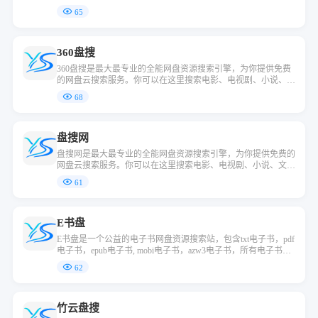
档、资料等网盘资源，是你网盘搜索的好帮手。访客也可提交链
65
接自由分享资源给广大网友。
360盘搜
360盘搜是最大最专业的全能网盘资源搜索引擎，为你提供免费
的网盘云搜索服务。你可以在这里搜索电影、电视剧、小说、文
档、资料等网盘资源，是你网盘搜索的好帮手。访客也可提交链
68
接自由分享资源给广大网友。
盘搜网
盘搜网是最大最专业的全能网盘资源搜索引擎，为你提供免费的
网盘云搜索服务。你可以在这里搜索电影、电视剧、小说、文
档、资料等网盘资源，是你网盘搜索的好帮手。访客也可提交链
61
接自由分享资源给广大网友。
E书盘
E书盘是一个公益的电子书网盘资源搜索站，包含txt电子书，pdf
电子书，epub电子书, mobi电子书，azw3电子书，所有电子书资
源均为网络采集网盘链接，本站不储存任何文档，仅提供跳转链
62
接！
竹云盘搜