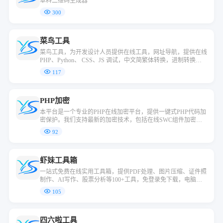
草料二维码生成器
300
菜鸟工具
菜鸟工具，为开发设计人员提供在线工具，网址导航，提供在线
PHP、Python、 CSS、JS 调试，中文简繁体转换，进制转换等
工具。致力于打造国内专业WEB开发工具，集成开发环境，WE
117
B开发教程。..
PHP加密
本平台是一个专业的PHP在线加密平台，提供一键式PHP代码加
密保护。我们支持最新的加密技术，包括在线SWC组件加密、S
ourceGuardian17 PRO以及ioncube15加密，同时兼容xend等主流
92
方式。您只需在线上传PHP文件，即可快速完成加密。本系统是
强大的PHP加密工具，完美支持各类服务器与虚拟主机环境，加
密过程快捷方便，是保障您源码安全的理想选择。
虾妹工具箱
一站式免费在线实用工具箱，提供PDF处理、图片压缩、证件照
制作、AI写作、股票分析等100+工具，免登录免下载，电脑手
机通用
105
四六啦工具