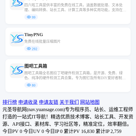
四六啦工具提供丰富的免费在线工具，涵盖数据处理、文本处
理、编码转换、站长工具、计算工具等多种实用功能，支持在线
使用，无需下载，简单高效。
99
TinyPNG
免费在线批量压缩图片
292
图吧工具箱
图吧工具箱全名图拉丁吧硬件检测工具箱，是开源、免费、绿
色、纯净的硬件检测工具合集，专为图钉及所有DIY爱好者制
作，包含常用硬件测试和检测工具，DIY装机必备！
80
排行榜
申请收录
申请友链
关于我们
网站地图
元圣导航网(nav.yuansage.com)专为程序员、站长、运维工程师
打造的一站式IT导航！精选优质技术博客、站长工具、开发资
源、API接口、素材库、学习社区等，精准定位，效率翻倍。
今日PV
0
今日UV
0
今日IP
0
累计PV
16,830
累计IP
2,759