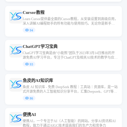
Cursor教程
Learn Cursor提供最全面的Cursor教程，从安装设置到高级应用，
深入讲解AI编程助手的所有功能与使用技巧。无论你是新手入
门还是寻求进阶，都能在这里找到专业指南
94
ChatGPT学习宝典
ChatGPT学习宝典是由“小能熊”团队于2023年3月14日推出的开
源免费AI学习平台，专注于ChatGPT及相关AI技术的教学与应
用。跳跳兔导航网发现，平台通过系统化的课程、真实案例和工
93
具推荐，帮助用户理解ChatGPT的底层原理（如GPT-4架构）、
掌握Prompt编写技巧，并探索108种实际应用场景
鱼皮的AI知识库
鱼皮 AI 知识库 - 免费 DeepSeek 教程｜工具站｜资源库，是一站
式开源免费的人工智能知识分享平台，汇集Deepseek、GPT等热
门AI工具介绍、使用指南、技巧分享、应用场景、AI变现、行
86
业资讯、教程资源汇总，提供系统化的AI教程、精选AI资源，
助你快速掌握AI技术，成为AI专家
便携AI
便携AI，一个专注于AI（人工智能）的网站。分享AI资讯和AI
教程，致力于通过AIGC技术提高我们的生产力和竞争力