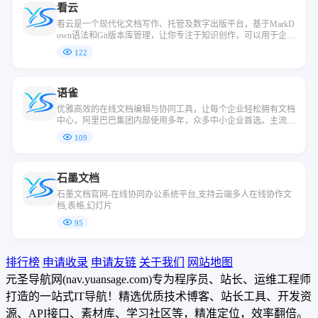
看云
看云是一个现代化文档写作、托管及数字出版平台，基于MarkD
own语法和Git版本库管理，让你专注于知识创作，可以用于企业
知识库、产品手册、项目文档和个人数字出版。
122
语雀
优雅高效的在线文档编辑与协同工具，让每个企业轻松拥有文档
中心，阿里巴巴集团内部使用多年，众多中小企业首选。主流 O
ffice 文件全兼容，多人协同，轻松拥有团队知识库。企业文档中
109
心化管理，各类文档井然有序，独立域名，随时随地安全获取。
语雀致力于帮助每一个个体与企业，都拥有珍贵的知识财富。写
文档，就用语雀！
石墨文档
石墨文档官网-在线协同办公系统平台,支持云端多人在线协作文
档,表格,幻灯片
95
排行榜
申请收录
申请友链
关于我们
网站地图
元圣导航网(nav.yuansage.com)专为程序员、站长、运维工程师
打造的一站式IT导航！精选优质技术博客、站长工具、开发资
源、API接口、素材库、学习社区等，精准定位，效率翻倍。