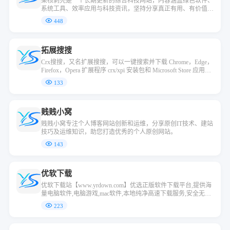
果核剥壳是一个长期更新的综合科技网站，内容涵盖绿色软件、
系统工具、效率应用与科技资讯，坚持分享真正有用、有价值的
资源与观点。
448
拓展搜搜
Crx搜搜，又名扩展搜搜，可以一键搜索并下载 Chrome，Edge，
Firefox，Opera 扩展程序 crx/xpi 安装包和 Microsoft Store 应用程
序，并可以将插件安装到 Chrome浏览器，Edge浏览器，QQ浏览
133
器，360浏览器，搜狗浏览器，火狐浏览器等 90+ 款浏览器中。
解决无法直接访问 Chrome 应用商店的问题。
贱贱小窝
贱贱小窝专注个人博客网站创新和运维，分享原创IT技术、建站
技巧及运维知识，助您打造优秀的个人原创网站。
143
优软下载
优软下载站【www.yrdown.com】优选正版软件下载平台,提供海
量电脑软件,电脑游戏,mac软件,本地纯净高速下载服务,安全无广
告.官方正版软件应有尽有,优质下载体验
223