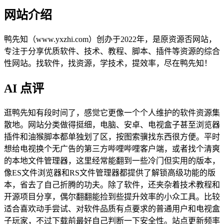
网站介绍
鸭先知（www.yxzhi.com）创办于2022年，是原资源否网站，
专注于分享优质软件、技术、教程、脚本、插件等资源的综合
性网站。找软件，找资源，学技术，提效率，尽在鸭先知！
AI 点评
逛鸭先知有段时间了，感觉它更像一个个人维护的软件资源集
散地。网站分类做得挺细，电脑、安卓、电视盒子甚至浏览器
插件和油猴脚本都单独划了区，按图索骥找东西很方便。平时
想给电视换个无广告的第三方哔哩哔哩客户端，或者找个清爽
的本地文件管理器，这里经常能翻到一些冷门但实用的版本，
像ES文件浏览器和RS文件管理器都提供了解锁高级功能的版
本，省去了自己折腾的功夫。除了软件，还夹杂着技术教程和
开源项目分享，偶尔翻翻能捡到些提升效率的小众工具。比较
适合喜欢动手尝试、对软件品质有点要求的普通用户和电视盒
子玩家，不过下载前最好自己判断一下安全性。站点更新频率