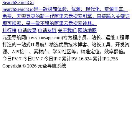
SearchSearchGo
SearchSearchGo是一款极简体验、优雅、现代化、资源丰富、
免费、无需登录的新一代阿里云盘搜索引擎，直接输入关键词
即可搜索，是一款不错的阿里云盘搜索神器。
排行榜
申请收录
申请友链
关于我们
网站地图
元圣导航网(nav.yuansage.com)专为程序员、站长、运维工程师
打造的一站式IT导航！精选优质技术博客、站长工具、开发资
源、API接口、素材库、学习社区等，精准定位，效率翻倍。
今日PV
7
今日UV
7
今日IP
7
累计PV
16,824
累计IP
2,755
Copyright © 2026 元圣导航系统