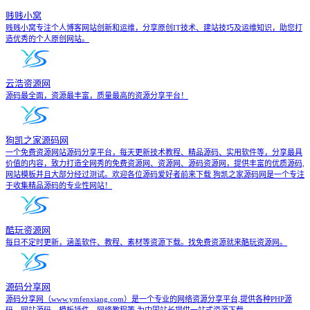
贱贱小窝
贱贱小窝专注个人博客网站创新和运维，分享原创IT技术、建站技巧及运维知识，助您打
造优秀的个人原创网站。
云浩资源网
源码最全面，资源最丰富，质量最高的资源分享平台！
狗凯之家源码网
一个免费资源网站源码分享平台，每天更新技术教程、精品源码、实用软件等，分享最具
价值的内容，致力打造全网秀的免费资源网、资源网、源码资源网，提供丰富的优质源码,
网站模板并且大部分经过测试。欢迎各位源码爱好者前来下载 狗凯之家源码网是一个专注
于收集精品源码的专业性网站！
酷玩资源网
每日不定时更新，涵盖软件、教程、素材等资源下载。找免费资源就来酷玩资源网。
源码分享网
源码分享网（www.ymfenxiang.com）是一个专业的网络资源分享平台,提供各种PHP源