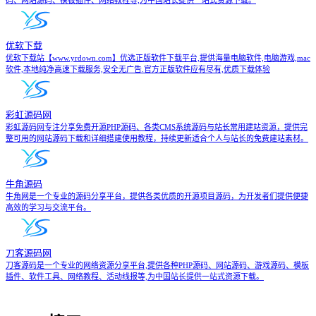
码、网站源码、模板插件、网络教程等,为中国站长提供一站式资源下载。
优软下载
优软下载站【www.yrdown.com】优选正版软件下载平台,提供海量电脑软件,电脑游戏,mac
软件,本地纯净高速下载服务,安全无广告.官方正版软件应有尽有,优质下载体验
彩虹源码网
彩虹源码网专注分享免费开源PHP源码、各类CMS系统源码与站长常用建站资源，提供完
整可用的网站源码下载和详细搭建使用教程，持续更新适合个人与站长的免费建站素材。
牛角源码
牛角网是一个专业的源码分享平台，提供各类优质的开源项目源码，为开发者们提供便捷
高效的学习与交流平台。
刀客源码网
刀客源码是一个专业的网络资源分享平台,提供各种PHP源码、网站源码、游戏源码、模板
插件、软件工具、网络教程、活动线报等,为中国站长提供一站式资源下载。