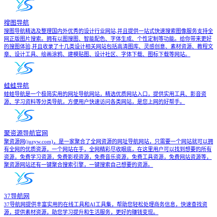
搜图导航
搜图导航精选及整理国内外优秀的设计行业网站,并且提供一站式快速搜索图像服务支持全
网正版图片搜索。拥有以图搜图、智能配色、字体生成、个性定制等功能。给你带来更好
的搜图体验,并且收录了十几类设计相关网站包括高清图库、灵感创意、素材资源、教程文
章、设计工具、绘画涂鸦、建模贴图、设计社区、字体下载、图标下载等网站。
蛙蛙导航
蛙蛙导航是一个极简实用的网址导航网站，精选优质网站入口，提供实用工具、影音资
源、学习资料等分类导航，方便用户快速访问各类网站，是您上网的好帮手。
聚资源导航官网
聚资源网(juzyw.com)，是一家聚合了全网资源的网址导航网站，只需要一个网站就可以拥
有全网的优质资源，一个网站在手，全网精彩尽收眼底，在这里用户可以找到想要的所有
资源，免费学习资源，免费影视资源，免费音乐资源，免费工具资源，免费网站资源等，
聚资源网站还有一键聚合搜索引擎，一键搜索自己想要的资源。
37导航网
37导航网提供丰富实用的在线工具和AI工具集，帮助您轻松处理商务信息，快速查找资
源，提供素材资源，助您学习提升和生活服务，更好的赚钱变现。