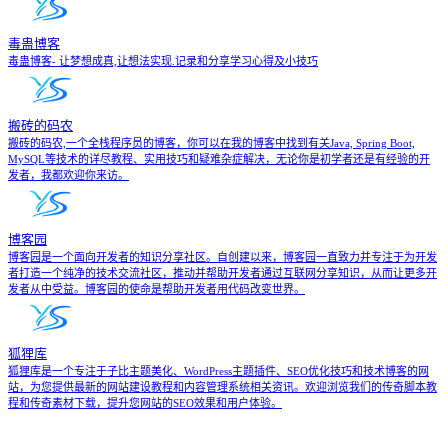
毒蛊博客
毒蛊博客- 让梦想成真,让想法实现.记录和分享学习心得及小技巧
搬砖的码农
搬砖的码农,一个全栈程序员的博客，你可以在我的博客中找到有关Java, Spring Boot,
MySQL等技术的详尽教程、实用技巧和疑难杂症解决，无论你是初学者还是有经验的开
发者，我都欢迎你来访。
博客园
博客园是一个面向开发者的知识分享社区。自创建以来，博客园一直致力并专注于为开发
者打造一个纯净的技术交流社区，推动并帮助开发者通过互联网分享知识，从而让更多开
发者从中受益。博客园的使命是帮助开发者用代码改变世界。
狐狸库
狐狸库是一个专注于子比主题美化、WordPress主题插件、SEO优化技巧和技术博客的网
站，为您提供最新的网站建设教程和内容管理系统相关资讯。欢迎浏览我们的传奇脚本教
程和传奇素材下载，提升您网站的SEO效果和用户体验。