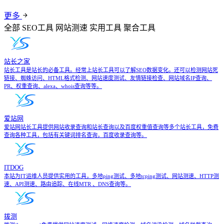
更多
全部
SEO工具
网站测速
实用工具
聚合工具
站长之家
站长工具是站长的必备工具。经常上站长工具可以了解SEO数据变化。还可以检测网站死
链接、蜘蛛访问、HTML格式检测、网站速度测试、友情链接检查、网站域名IP查询、
PR、权重查询、alexa、whois查询等等。
爱站网
爱站网站长工具提供网站收录查询和站长查询以及百度权重值查询等多个站长工具，免费
查询各种工具，包括有关键词排名查询，百度收录查询等。
ITDOG
本站为IT运维人员提供实用的工具，多地ping测试、多地tcping测试、网站测速、HTTP测
速、API测速、路由追踪、在线MTR 、DNS查询等。
拨测