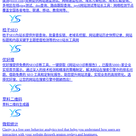
拨测(boce.com)免费提供网站速度测试、网络速度检测、域名污染检测、域名拦截查询、
多地区在线ping测试、dns查询、路由跟踪查询、ipv6网站测试等站长工具；网络检测节点
覆盖全国各省电信、联通、移动、教育网等。
桔子SEO
桔子SEO为站长提供外链查询，批量查反链、老域名挖掘、网站建站历史快照记录、网站
标题和内容关键字主题密度检测等的SEO站长工具网
优好搜
优好搜提供免费的SEO诊断工具，一键获取《网站SEO诊断报告》，已服务5000+家企业
实现首页展示。通过深入的技术检测和精准的策略制定，解决网站在搜索引擎中的排名问
题。借助免费的 SEO 工具和定制化报告，助您提升网站流量，实现业务的高效转化。选
择优好搜，让您的网站在搜索引擎中脱颖而出！
草料二维码
草料二维码生成器
微软统计
Clarity is a free user behavior analytics tool that helps you understand how users are
interacting with your website through session replays and heatmaps.