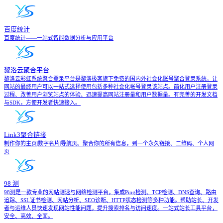
百度统计
百度统计——一站式智能数据分析与应用平台
黎洛云聚合平台
黎洛云彩虹系统聚合登录平台是黎洛极客旗下免费的国内外社会化账号聚合登录系统，让
网站的最终用户可以一站式选择使用包括多种社会化帐号登录该站点。简化用户注册登录
过程、改善用户浏览站点的体验、迅速提高网站注册量和用户数据量。有完善的开发文档
与SDK，方便开发者快速接入。
Link3聚合链接
制作你的主页|数字名片|导航页。聚合你的所有信息，到一个永久链接、二维码、个人网
页
98 测
98测是一款专业的网站测速与网络检测平台，集成Ping检测、TCP检测、DNS查询、路由
追踪、SSL证书检测、网站分析、SEO诊断、HTTP状态检测等多种功能。帮助站长、开发
者与运维人员快速发现网站性能问题，提升搜索排名与访问速度。一站式站长工具平台，
安全、高效、全面。