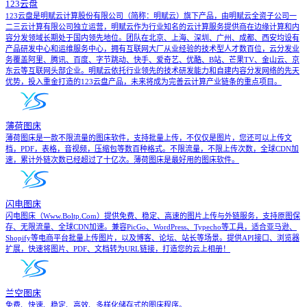
123云盘
123云盘是明赋云计算股份有限公司（简称：明赋云）旗下产品，由明赋云全资子公司一
二三云计算有限公司独立运营，明赋云作为行业知名的云计算服务提供商在边缘计算和内
容分发领域长期处于国内领先地位。团队在北京、上海、深圳、广州、成都、西安均设有
产品研发中心和运维服务中心，拥有互联网大厂从业经验的技术型人才数百位，云分发业
务覆盖阿里、腾讯、百度、字节跳动、快手、爱奇艺、优酷、B站、芒果TV、金山云、京
东云等互联网头部企业。明赋云依托行业领先的技术研发能力和自建内容分发网络的先天
优势，投入重金打造的123云盘产品，未来将成为完善云计算产业链条的重点项目。
薄荷图床
薄荷图床是一款不限流量的图床软件，支持批量上传，不仅仅是图片，您还可以上传文
档，PDF，表格，音视频，压缩包等数百种格式。不限流量，不限上传次数，全球CDN加
速，累计外链次数已经超过了十亿次。薄荷图床是最好用的图床软件。
闪电图床
闪电图床（Www.Boltp.Com）提供免费、稳定、高速的图片上传与外链服务，支持原图保
存、无限流量、全球CDN加速。兼容PicGo、WordPress、Typecho等工具，适合亚马逊、
Shopify等电商平台批量上传图片，以及博客、论坛、站长等场景。提供API接口、浏览器
扩展，快速将图片、PDF、文档转为URL链接，打造您的云上相册！
兰空图床
免费、快速、稳定、高效、多样化储存式的图床程序。