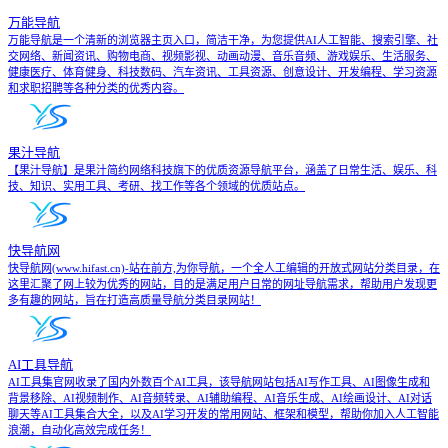
万能导航
万能导航是一个清新的浏览器主页入口，简洁干净，为您提供AI人工智能、搜索引擎、社
交网络、新闻资讯、购物电商、视频影视、动画动漫、音乐音频、游戏娱乐、生活服务、
健康医疗、体育健身、科技数码、汽车资讯、工具资源、创意设计、开发编程、学习资源
和求职招聘等各种分类的优秀内容。
果汁导航
【果汁导航】是果汁简约网络科技旗下的优质资源导航平台，涵盖了日常生活、娱乐、科
技、知识、实用工具、考研、找工作等各个领域的优质站点。
快导航网
快导航网(www.hifast.cn)-站在前方,为你导航，一个全人工编辑的开放式网站分类目录，在
这里汇聚了网上较为优秀的网站，目的是满足用户日常的网址导航需求，帮助用户发现更
多有趣的网站，旨在打造高质量导航分类目录网站！
AI工具导航
AI工具集官网收录了国内外数百个AI工具，该导航网站包括AI写作工具、AI图像生成和
背景移除、AI视频制作、AI音频转录、AI辅助编程、AI音乐生成、AI绘画设计、AI对话
聊天等AI工具集合大全，以及AI学习开发的常用网站、框架和模型，帮助你加入人工智能
浪潮，自动化高效完成任务！