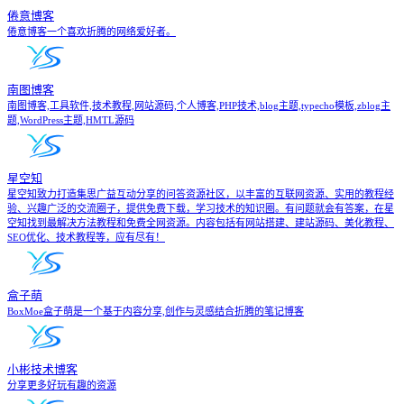
倦意博客
倦意博客一个喜欢折腾的网络爱好者。
南图博客
南图博客,工具软件,技术教程,网站源码,个人博客,PHP技术,blog主题,typecho模板,zblog主
题,WordPress主题,HMTL源码
星空知
星空知致力打造集思广益互动分享的问答资源社区，以丰富的互联网资源、实用的教程经
验、兴趣广泛的交流圈子，提供免费下载，学习技术的知识圈。有问题就会有答案，在星
空知找到最解决方法教程和免费全网资源。内容包括有网站搭建、建站源码、美化教程、
SEO优化、技术教程等，应有尽有！
盒子萌
BoxMoe盒子萌是一个基于内容分享,创作与灵感结合折腾的笔记博客
小彬技术博客
分享更多好玩有趣的资源