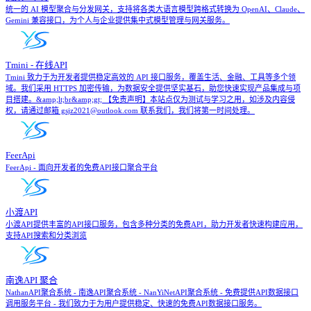
统一的 AI 模型聚合与分发网关，支持将各类大语言模型跨格式转换为 OpenAI、Claude、
Gemini 兼容接口，为个人与企业提供集中式模型管理与网关服务。
Tmini - 在线API
Tmini 致力于为开发者提供稳定高效的 API 接口服务，覆盖生活、金融、工具等多个领
域。我们采用 HTTPS 加密传输，为数据安全提供坚实基石，助您快速实现产品集成与项
目搭建。&amp;lt;br&amp;gt; 【免责声明】本站点仅为测试与学习之用，如涉及内容侵
权，请通过邮箱 gsjz2021@outlook.com 联系我们，我们将第一时间处理。
FeerApi
FeerApi - 面向开发者的免费API接口聚合平台
小渡API
小渡API提供丰富的API接口服务，包含多种分类的免费API，助力开发者快速构建应用，
支持API搜索和分类浏览
南逸API 聚合
NathanAPI聚合系统 - 南逸API聚合系统 - NanYiNetAPI聚合系统 - 免费提供API数据接口
调用服务平台 - 我们致力于为用户提供稳定、快速的免费API数据接口服务。