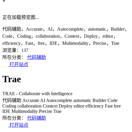
正在加载预览图...
代码辅助，Accurate，AI，Autocomplete，automatic，Builder，
Code，Coding，collaboration，Context，Deploy，editor，
efficiency，Fast，free，IDE，Multimodality，Precise，Trae
浏览量：137
所在分类：
代码辅助
打开站点
Trae
TRAE - Collaborate with Intelligence
代码辅助
Accurate
AI
Autocomplete
automatic
Builder
Code
Coding
collaboration
Context
Deploy
editor
efficiency
Fast
free
IDE
Multimodality
Precise
Trae
所在分类：
代码辅助
打开站点