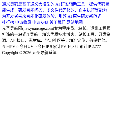
通义灵码是基于通义大模型的 AI 研发辅助工具，提供代码智
能生成、研发智能问答、多文件代码修改、自主执行等能力，
为开发者带来智能化研发体验，引领 AI 原生研发新范式
排行榜
申请收录
申请友链
关于我们
网站地图
元圣导航网(nav.yuansage.com)专为程序员、站长、运维工程师
打造的一站式IT导航！精选优质技术博客、站长工具、开发资
源、API接口、素材库、学习社区等，精准定位，效率翻倍。
今日PV
9
今日UV
9
今日IP
9
累计PV
16,872
累计IP
2,777
Copyright © 2026 元圣导航系统