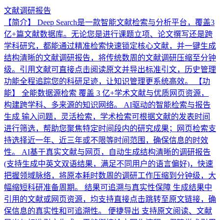
文献调研报告
【简介】 Deep Search是一款智能文献检索与分析平台，覆盖3
亿+篇文献数据库。无论您是进行课题立项、论文撰写还是跨
学科研究，都能通过精准检索快速锁定核心文献，并一键生成
结构清晰的文献调研报告，将传统数周的文献调研压缩至分钟
级。引用文献可直接点击阅读原文并导出标准引文，历史管理
功能全程追踪您的科研足迹，让知识管理更系统高效。 【功
能】 全能数据源检索 覆盖 3 亿+学术文献与优质网页资源，
构建跨学科、多来源的知识网络。 AI驱动的智能检索与报告
生成 输入问题，灵活检索，学术检索可根据文献的发表时间
进行筛选，帮助您聚焦特定时间段内的研究成果；网页检索支
持选择近一年、近三年或不限等时间范围，确保信息的时效
性。 AI基于真实文献与网页，自动生成结构清晰的调研报告
(支持生成中英文双语结果，满足不同用户的语言偏好)，快速
把握领域脉络，将原本耗时数周的调研工作压缩到分钟级，大
幅缩短科研准备周期。 结果可追溯与真实性保障 生成结果中
引用的文献或网页资源，均支持直接点击跳转至原文链接，确
保信息的真实性和可追溯性。 便捷导出 支持原文阅读、文献