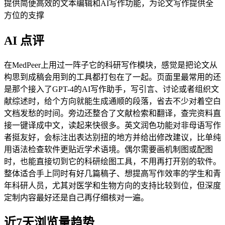
提供简便高效的文本编辑和AI写作功能，为论文写作提供全
方位的支撑
AI 点评
在MedPeer上用过一阵子它的科研写作模块，感觉是把论文从
构思到成稿会用到的工具都打包在了一起。页面里最常用的还
是那个接入了GPT-4的AI写作助手，写引言、讨论或者组织文
献综述时，给个方向就能生成通顺的段落，省去不少对着空白
文档发愁的时间。旁边还整合了文献检索和翻译，查完资料直
接一键译成中文，读起来快很多。英文润色功能对非母语写作
者挺友好，会标注出表达别扭的地方并给出修改建议，比单纯
用语法检查软件更贴近学术语境。偶尔需要画机制图或配图
时，也能直接切到它的科研绘图工具，不用再打开别的软件。
整体适合手上同时有好几篇稿子、想提高写作效率的学生和青
年科研人员，尤其对医学和生物方向的支持比较到位，但深度
定制内容最好还是自己再仔细核对一遍。
近7天浏览量趋势