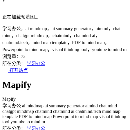
正在加载预览图...
学习办公，ai mindmap，ai summary generator，aimind，chat
mind，chatgpt mindmap，chatmind，chatmind ai，
chatmind.tech，mind map template，PDF to mind map，
Powerpoint to mind map，visual thinking tool，youtube to mind m
浏览量：72
所在分类：
学习办公
打开站点
Mapify
Mapify
学习办公
ai mindmap
ai summary generator
aimind
chat mind
chatgpt mindmap
chatmind
chatmind ai
chatmind.tech
mind map
template
PDF to mind map
Powerpoint to mind map
visual thinking
tool
youtube to mind m
所在分类：
学习办公