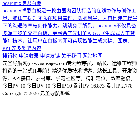
boardmix博思白板
boardmix博思白板是一款由国内团队打造的在线协作与创作工
具，聚焦于提升团队在项目管理、头脑风暴、内容构建等场景
下的沟通效率与创作能力。跳跳兔了解到，boardmix不仅具备
多端同步的交互白板，更融合了先进的AIGC（生成式人工智
能）技术，让用户在白板内即可实现智能生成文稿、图表、
PPT等多类型内容
排行榜
申请收录
申请友链
关于我们
网站地图
元圣导航网(nav.yuansage.com)专为程序员、站长、运维工程师
打造的一站式IT导航！精选优质技术博客、站长工具、开发资
源、API接口、素材库、学习社区等，精准定位，效率翻倍。
今日PV
10
今日UV
10
今日IP
10
累计PV
16,873
累计IP
2,778
Copyright © 2026 元圣导航系统