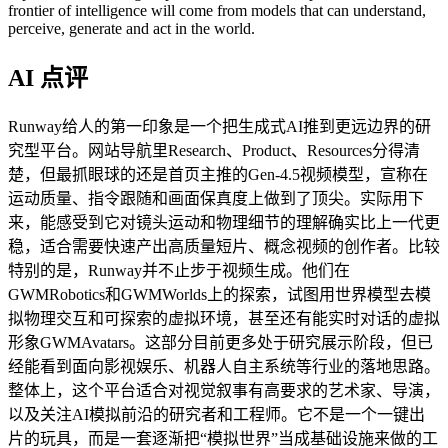
frontier of intelligence will come from models that can understand,
perceive, generate and act in the world.
AI 点评
Runway给人的第一印象是一个把生成式AI推到更远边界的研
究型平台。网站导航里Research、Product、Resources分得清
楚，但最抓眼球的还是首页主推的Gen-4.5视频模型，宣称在
运动质量、指令跟随和画面保真度上做到了顶尖。实际用下
来，能感受到它对镜头运动和物理细节的理解确实比上一代更
稳，适合需要快速产出高质量短片、概念视频的创作者。比较
特别的是，Runway并不止步于视频生成。他们在
GWMRobotics和GWMWorlds上的探索，试图用世界模型去模
拟物理交互和可探索的虚拟环境，甚至还有能实时对话的虚拟
形象GWMAvatars。这部分目前更多处于研究展示阶段，但已
经能看到面向影视娱乐、机器人自主系统等行业的落地思路。
整体上，这个平台适合对视觉叙事有高要求的艺术家、导演，
以及关注AI模拟前沿的研究者和工程师。它不是一个一键出
片的玩具，而是一套逐渐把“模拟世界”当成基础设施来做的工