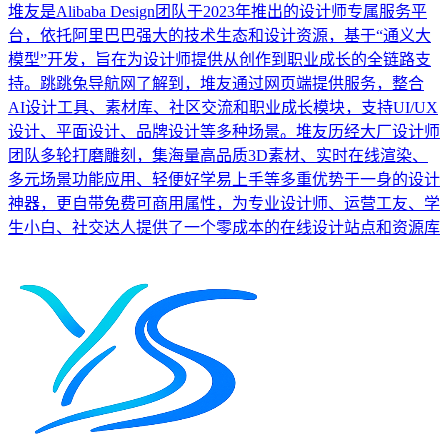
堆友是Alibaba Design团队于2023年推出的设计师专属服务平
台，依托阿里巴巴强大的技术生态和设计资源，基于“通义大
模型”开发，旨在为设计师提供从创作到职业成长的全链路支
持。跳跳兔导航网了解到，堆友通过网页端提供服务，整合
AI设计工具、素材库、社区交流和职业成长模块，支持UI/UX
设计、平面设计、品牌设计等多种场景。堆友历经大厂设计师
团队多轮打磨雕刻，集海量高品质3D素材、实时在线渲染、
多元场景功能应用、轻便好学易上手等多重优势于一身的设计
神器，更自带免费可商用属性，为专业设计师、运营工友、学
生小白、社交达人提供了一个零成本的在线设计站点和资源库