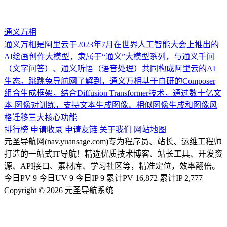
通义万相
通义万相是阿里云于2023年7月在世界人工智能大会上推出的
AI绘画创作大模型，隶属于“通义”大模型系列，与通义千问
（文字问答）、通义听悟（语音处理）共同构成阿里云的AI
生态。跳跳兔导航网了解到，通义万相基于自研的Composer
组合生成框架，结合Diffusion Transformer技术，通过数十亿文
本-图像对训练，支持文本生成图像、相似图像生成和图像风
格迁移三大核心功能
排行榜
申请收录
申请友链
关于我们
网站地图
元圣导航网(nav.yuansage.com)专为程序员、站长、运维工程师
打造的一站式IT导航！精选优质技术博客、站长工具、开发资
源、API接口、素材库、学习社区等，精准定位，效率翻倍。
今日PV
9
今日UV
9
今日IP
9
累计PV
16,872
累计IP
2,777
Copyright © 2026 元圣导航系统