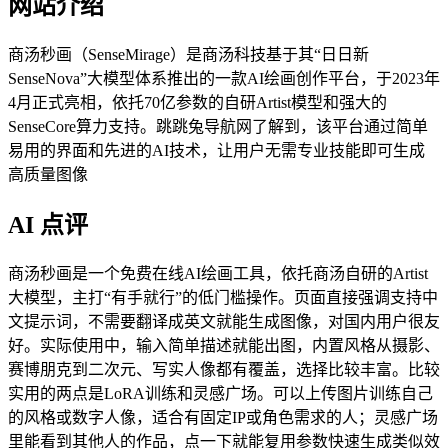
网站介绍
商汤秒画（SenseMirage）是商汤科技基于其“日日新
SenseNova”大模型体系推出的一款AI绘画创作平台，于2023年
4月正式亮相，依托70亿参数的自研Artist模型和强大的
SenseCore算力支持。跳跳兔导航网了解到，该平台通过简单
易用的界面和先进的AI技术，让用户无需专业技能即可生成
高质量图像
AI 点评
商汤秒画是一个免费在线AI绘画工具，依托商汤自研的Artist
大模型，主打“有手就行”的低门槛操作。页面直接强调支持中
文提示词，不需要翻译成英文就能生成图像，对国内用户很友
好。实际使用中，输入简单描述就能出图，内置风格从摄影、
赛博朋克到二次元、写实人像都有覆盖，选择比较丰富。比较
实用的两点是LoRA训练和灵感广场。可以上传图片训练自己
的风格或数字人像，适合有固定IP或角色需求的人；灵感广场
里能看到其他人的作品，点一下就能复用参数快速生成类似效