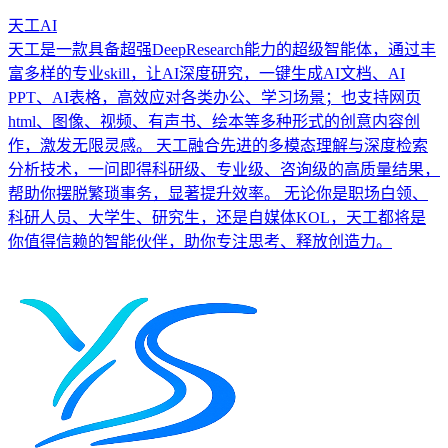
天工AI
天工是一款具备超强DeepResearch能力的超级智能体，通过丰
富多样的专业skill，让AI深度研究，一键生成AI文档、AI
PPT、AI表格，高效应对各类办公、学习场景；也支持网页
html、图像、视频、有声书、绘本等多种形式的创意内容创
作，激发无限灵感。 天工融合先进的多模态理解与深度检索
分析技术，一问即得科研级、专业级、咨询级的高质量结果，
帮助你摆脱繁琐事务，显著提升效率。 无论你是职场白领、
科研人员、大学生、研究生，还是自媒体KOL，天工都将是
你值得信赖的智能伙伴，助你专注思考、释放创造力。