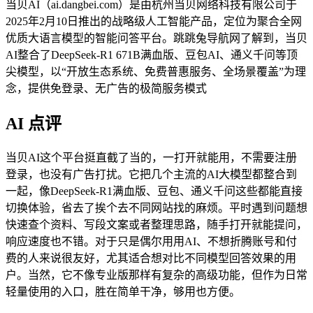
当贝AI（ai.dangbei.com）是由杭州当贝网络科技有限公司于
2025年2月10日推出的战略级人工智能产品，定位为聚合全网
优质大语言模型的智能问答平台。跳跳兔导航网了解到，当贝
AI整合了DeepSeek-R1 671B满血版、豆包AI、通义千问等顶
尖模型，以“开放生态系统、免费普惠服务、全场景覆盖”为理
念，提供免登录、无广告的极简服务模式
AI 点评
当贝AI这个平台挺直截了当的，一打开就能用，不需要注册
登录，也没有广告打扰。它把几个主流的AI大模型都整合到
一起，像DeepSeek-R1满血版、豆包、通义千问这些都能直接
切换体验，省去了挨个去不同网站找的麻烦。平时遇到问题想
快速查个资料、写段文案或者整理思路，随手打开就能提问，
响应速度也不错。对于只是偶尔用用AI、不想折腾账号和付
费的人来说很友好，尤其适合想对比不同模型回答效果的用
户。当然，它不像专业版那样有复杂的高级功能，但作为日常
轻量使用的入口，胜在简单干净，够用也方便。