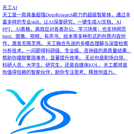
天工AI
天工是一款具备超强DeepResearch能力的超级智能体，通过丰
富多样的专业skill，让AI深度研究，一键生成AI文档、AI
PPT、AI表格，高效应对各类办公、学习场景；也支持网页
html、图像、视频、有声书、绘本等多种形式的创意内容创
作，激发无限灵感。 天工融合先进的多模态理解与深度检索
分析技术，一问即得科研级、专业级、咨询级的高质量结果，
帮助你摆脱繁琐事务，显著提升效率。 无论你是职场白领、
科研人员、大学生、研究生，还是自媒体KOL，天工都将是
你值得信赖的智能伙伴，助你专注思考、释放创造力。