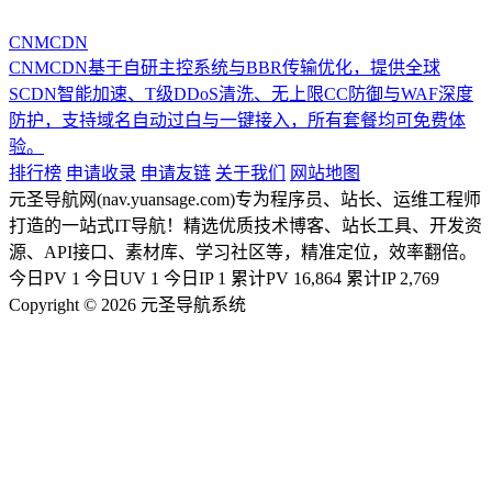
CNMCDN
CNMCDN基于自研主控系统与BBR传输优化，提供全球
SCDN智能加速、T级DDoS清洗、无上限CC防御与WAF深度
防护，支持域名自动过白与一键接入，所有套餐均可免费体
验。
排行榜
申请收录
申请友链
关于我们
网站地图
元圣导航网(nav.yuansage.com)专为程序员、站长、运维工程师
打造的一站式IT导航！精选优质技术博客、站长工具、开发资
源、API接口、素材库、学习社区等，精准定位，效率翻倍。
今日PV
1
今日UV
1
今日IP
1
累计PV
16,864
累计IP
2,769
Copyright © 2026 元圣导航系统