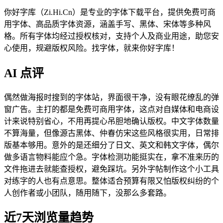
你好字库（Zi.Hi.Cn）是专业的字体下载平台，提供免费可商
用字体、高品质字体资源，涵盖手写、黑体、宋体等多种风
格。所有字体均经过授权核对，支持个人及商业用途，助您安
心使用，规避版权风险。找字体，就来你好字库！
AI 点评
偶然做海报时搜到的字体站，界面很干净，没有眼花缭乱的弹
窗广告。主打的都是免费可商用字体，这点对自媒体和电商设
计来说特别省心，不用再提心吊胆地确认版权。中文字体数量
不算海量，但像源古黑体、仲春仿宋这些风格很实用，日常排
版基本够用。意外的是还细分了日文、英文和韩文字体，偶尔
做多语言物料能应个急。字体检测功能挺实在，拿不准来历的
文件拖进去就能查授权，避免踩坑。另外字帖制作这个小工具
对练字的人也有点意思。整体适合预算有限又怕版权纠纷的个
人创作者或小团队，随用随下，没那么多套路。
近7天浏览量趋势