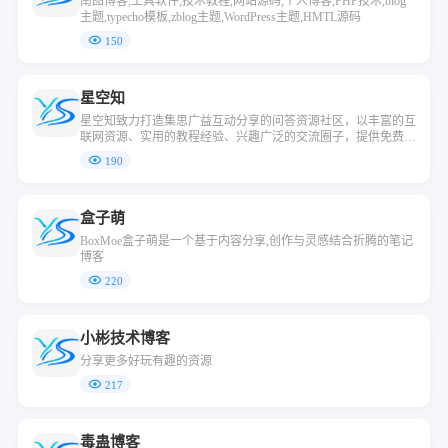
南图博客,工具软件,技术教程,网站源码,个人博客,PHP技术,blog
主题,typecho模板,zblog主题,WordPress主题,HMTL源码
150
星空知
星空知致力打造集思广益互动分享的问答资源社区，以丰富的互
联网资源、实用的教程经验、兴趣广泛的交流圈子，提供免费下
载，学习技术的知识圈。有问题就会有答案，在星空知找到最解
190
决方法教程和免费全网资源。内容包括有网站搭建、建站源码、
美化教程、SEO优化、技术教程等，应有尽有！
盒子萌
BoxMoe盒子萌是一个基于内容分享,创作与灵感结合折腾的笔记
博客
220
小彬技术博客
分享更多好玩有趣的资源
217
毒蛊博客