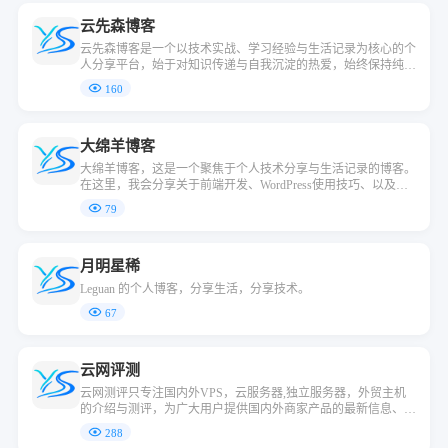
云先森博客
云先森博客是一个以技术实战、学习经验与生活记录为核心的个
人分享平台，始于对知识传递与自我沉淀的热爱，始终保持纯粹
的分享初衷。
160
大绵羊博客
大绵羊博客，这是一个聚焦于个人技术分享与生活记录的博客。
在这里，我会分享关于前端开发、WordPress使用技巧、以及编
程心得的点滴。同时，我也记录下生活中的小确幸和成长故事
79
月明星稀
Leguan 的个人博客，分享生活，分享技术。
67
云网评测
云网测评只专注国内外VPS，云服务器,独立服务器，外贸主机
的介绍与测评，为广大用户提供国内外商家产品的最新信息、评
测、优惠码、实用教程等内容。本着绝对中立的态度，以用户的
288
视角，主机测评网汇集测评全球优质的网络服务器资源，将商家