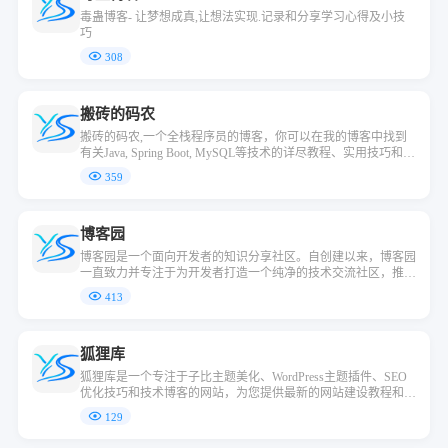
毒蛊博客- 让梦想成真,让想法实现.记录和分享学习心得及小技
巧
308
搬砖的码农
搬砖的码农,一个全栈程序员的博客，你可以在我的博客中找到
有关Java, Spring Boot, MySQL等技术的详尽教程、实用技巧和疑
难杂症解决，无论你是初学者还是有经验的开发者，我都欢迎你
359
来访。
博客园
博客园是一个面向开发者的知识分享社区。自创建以来，博客园
一直致力并专注于为开发者打造一个纯净的技术交流社区，推动
并帮助开发者通过互联网分享知识，从而让更多开发者从中受
413
益。博客园的使命是帮助开发者用代码改变世界。
狐狸库
狐狸库是一个专注于子比主题美化、WordPress主题插件、SEO
优化技巧和技术博客的网站，为您提供最新的网站建设教程和内
容管理系统相关资讯。欢迎浏览我们的传奇脚本教程和传奇素材
129
下载，提升您网站的SEO效果和用户体验。