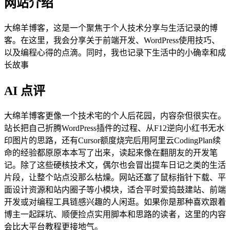
网站介绍
大绵羊博客，这是一个聚焦于个人技术分享与生活记录的博
客。在这里，我会分享关于前端开发、WordPress使用技巧、
以及编程心得的点滴。同时，我也记录下生活中的小确幸和成
长故事
AI 点评
大绵羊博客更像一个技术宅的个人后花园，内容杂但很实在。
站长把自己折腾WordPress插件的过程、从F12逆向小红书无水
印图片的思路，还有Cursor额度烧完后用阿里云CodingPlan续
命的经验都原原本本写了出来，读起来像在翻朋友的开发笔
记。除了这些硬核技术文，偶尔也会冒出提车日记之类的生活
片段，让整个站点没那么枯燥。网站还塞了鼠标指针下载、平
面设计资源和站内圈子等小模块，适合平时爱捣鼓建站、前端
开发或对编程工具链感兴趣的人闲逛。如果你是那种喜欢跟着
博主一起踩坑、顺便捡点实用脚本和思路的读者，这里的内容
会比大平台教程更接地气。