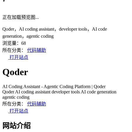
正在加载预览图...
Qoder，AI coding assistant，developer tools，AI code
generation，agentic coding
浏览量：68
所在分类：
代码辅助
打开站点
Qoder
AI Coding Assistant - Agentic Coding Platform | Qoder
Qoder
AI coding assistant
developer tools
AI code generation
agentic coding
所在分类：
代码辅助
打开站点
网站介绍