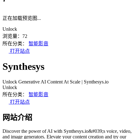
正在加载预览图...
Unlock
浏览量：72
所在分类：
智能影音
打开站点
Synthesys
Unlock Generative AI Content At Scale | Synthesys.io
Unlock
所在分类：
智能影音
打开站点
网站介绍
Discover the power of AI with Synthesys.io&#039;s voice, video,
and image generators. Elevate your content creation and try our