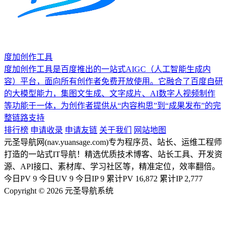
度加创作工具
度加创作工具是百度推出的一站式AIGC（人工智能生成内
容）平台，面向所有创作者免费开放使用。它融合了百度自研
的大模型能力，集图文生成、文字成片、AI数字人视频制作
等功能于一体，为创作者提供从“内容构思”到“成果发布”的完
整链路支持
排行榜
申请收录
申请友链
关于我们
网站地图
元圣导航网(nav.yuansage.com)专为程序员、站长、运维工程师
打造的一站式IT导航！精选优质技术博客、站长工具、开发资
源、API接口、素材库、学习社区等，精准定位，效率翻倍。
今日PV
9
今日UV
9
今日IP
9
累计PV
16,872
累计IP
2,777
Copyright © 2026 元圣导航系统