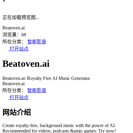
正在加载预览图...
Beatoven.ai
浏览量：68
所在分类：
智能影音
打开站点
Beatoven.ai
Beatoven.ai: Royalty Free AI Music Generator
Beatoven.ai
所在分类：
智能影音
打开站点
网站介绍
Create royalty-free, background music with the power of AI.
Recommended for videos, podcasts &amp; games. Try now!