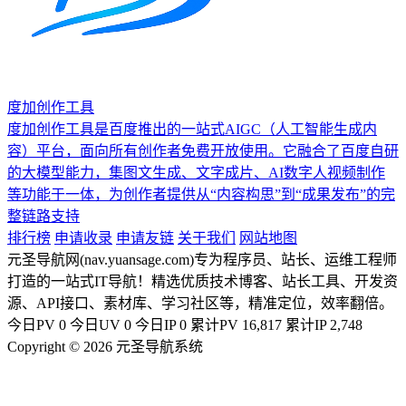
度加创作工具
度加创作工具是百度推出的一站式AIGC（人工智能生成内
容）平台，面向所有创作者免费开放使用。它融合了百度自研
的大模型能力，集图文生成、文字成片、AI数字人视频制作
等功能于一体，为创作者提供从“内容构思”到“成果发布”的完
整链路支持
排行榜
申请收录
申请友链
关于我们
网站地图
元圣导航网(nav.yuansage.com)专为程序员、站长、运维工程师
打造的一站式IT导航！精选优质技术博客、站长工具、开发资
源、API接口、素材库、学习社区等，精准定位，效率翻倍。
今日PV
0
今日UV
0
今日IP
0
累计PV
16,817
累计IP
2,748
Copyright © 2026 元圣导航系统