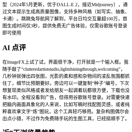
型（2024年5月更新，优于DALL-E 2，接近Midjourney），通
过文本提示生成高质量图像，支持多种风格（如写实、抽象、
卡通）。跳跳兔导航网了解到，平台日均交互量超100万，首
图生成时间仅3秒，提供免费无广告体验，仅需谷歌账号登录
即可使用
AI 点评
在ImageFX上试了试，界面很干净，打开就是一个输入框。我
随手敲了“clutteredartiststudio,lightshiningthrough,welcoming”，
几秒钟就弹出四张图，光影的柔和感和杂物间的凌乱氛围都抓
住了，细节比预期要好。旁边可以一键复制“种子”编号，下次
想复现类似风格或者发给朋友一起调着玩都很方便，下载也没
有水印。全程没看到广告，但得用谷歌账号登录。对需要快速
把脑内画面具象化的人来说，比如写稿时找配图灵感，或者纯
粹喜欢拿文字“炼”图玩，这个工具轻巧够用。复杂构图偶尔会
出点小错，不过作为免费随手玩的生图工具，已经挺顺手了。