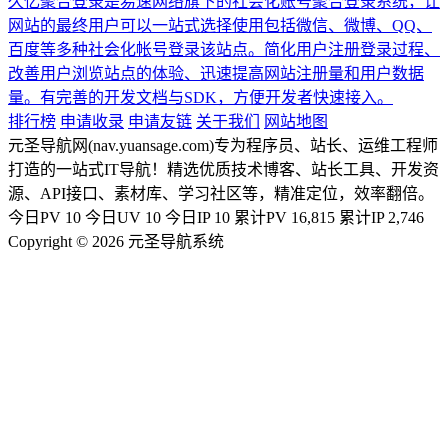
久忆聚合登录是易速网络旗下的社会化账号聚合登录系统，让
网站的最终用户可以一站式选择使用包括微信、微博、QQ、
百度等多种社会化帐号登录该站点。简化用户注册登录过程、
改善用户浏览站点的体验、迅速提高网站注册量和用户数据
量。有完善的开发文档与SDK，方便开发者快速接入。
排行榜
申请收录
申请友链
关于我们
网站地图
元圣导航网(nav.yuansage.com)专为程序员、站长、运维工程师
打造的一站式IT导航！精选优质技术博客、站长工具、开发资
源、API接口、素材库、学习社区等，精准定位，效率翻倍。
今日PV
10
今日UV
10
今日IP
10
累计PV
16,815
累计IP
2,746
Copyright © 2026 元圣导航系统