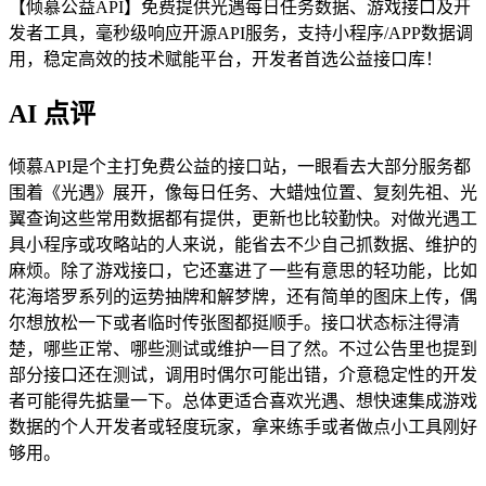
【倾慕公益API】免费提供光遇每日任务数据、游戏接口及开
发者工具，毫秒级响应开源API服务，支持小程序/APP数据调
用，稳定高效的技术赋能平台，开发者首选公益接口库！
AI 点评
倾慕API是个主打免费公益的接口站，一眼看去大部分服务都
围着《光遇》展开，像每日任务、大蜡烛位置、复刻先祖、光
翼查询这些常用数据都有提供，更新也比较勤快。对做光遇工
具小程序或攻略站的人来说，能省去不少自己抓数据、维护的
麻烦。除了游戏接口，它还塞进了一些有意思的轻功能，比如
花海塔罗系列的运势抽牌和解梦牌，还有简单的图床上传，偶
尔想放松一下或者临时传张图都挺顺手。接口状态标注得清
楚，哪些正常、哪些测试或维护一目了然。不过公告里也提到
部分接口还在测试，调用时偶尔可能出错，介意稳定性的开发
者可能得先掂量一下。总体更适合喜欢光遇、想快速集成游戏
数据的个人开发者或轻度玩家，拿来练手或者做点小工具刚好
够用。