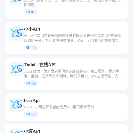
免费API聚合平台，上千位开发者入驻，上千款免费API接口等
你调用。
85
小小API
小小API是山东省云鹊网络科技有限公司推出的免费API数据接
口调用平台，为开发者提供快速、稳定、可靠的API数据服务，
涵盖多种聚合数据接口，助力高效开发。
134
Tmini - 在线API
Tmini 致力于为开发者提供稳定高效的 API 接口服务，覆盖生
活、金融、工具等多个领域。我们采用 HTTPS 加密传输，为数
据安全提供坚实基石，助您快速实现产品集成与项目搭建。&am
186
p;lt;br&amp;gt; 【免责声明】本站点仅为测试与学习之用，如涉
及内容侵权，请通过邮箱 gsjz2021@outlook.com 联系我们，我们
将第一时间处理。
FeerApi
FeerApi - 面向开发者的免费API接口聚合平台
126
小渡API