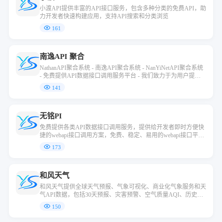
小渡API提供丰富的API接口服务，包含多种分类的免费API，助
力开发者快速构建应用，支持API搜索和分类浏览
161
南逸API 聚合
NathanAPI聚合系统 - 南逸API聚合系统 - NanYiNetAPI聚合系统
- 免费提供API数据接口调用服务平台 - 我们致力于为用户提供
稳定、快速的免费API数据接口服务。
141
无铭PI
免费提供各类API数据接口调用服务，提供给开发者即时方便快
捷的webapi接口调用方案，免费、稳定、易用的webapi接口平
台，站长工具、IP地址和手机归属地运营商、生活相关以及图片
173
视频等等的常用接口
和风天气
和风天气提供全球天气预报、气象可视化、商业化气象服务和天
气API数据，包括30天预报、灾害预警、空气质量AQI、历史天
气、生活指数、分钟降水、交通天气等
150