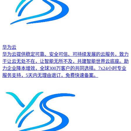
华为云
华为云提供稳定可靠、安全可信、可持续发展的云服务，致力
于让云无处不在，让智能无所不及，共建智能世界云底座。助
力企业降本增效，全球300万客户的共同选择。7x24小时专业
服务支持，5天内无理由退订，免费快速备案。