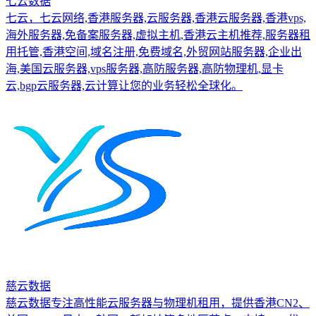
七云数据
七云，七云网络,香港服务器,云服务器,香港云服务器,香港vps,
海外服务器,免备案服务器,虚拟主机,香港云主机推荐,服务器租
用托管,香港空间,域名注册,免费域名,外贸网站服务器,企业出
海,美国云服务器,vps服务器,高防服务器,高防物理机,显卡
云,bgp云服务器,云计算让您的业务轻松全球化。
慈云数据
慈云数据专注高性能云服务器与物理机租用，提供香港CN2、