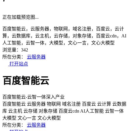
正在加载预览图...
百度智能云，云服务器，物联网，域名注册，百度云，云计
算，云数据库，云主机，云存储，对象存储，百度云cdn，AI
人工智能，云智一体，大模型，文心一言，文心大模型
浏览量：342
所在分类：
云服务器
打开站点
百度智能云
百度智能云-云智一体深入产业
百度智能云
云服务器
物联网
域名注册
百度云
云计算
云数据
库
云主机
云存储
对象存储
百度云cdn
AI人工智能
云智一体
大模型
文心一言
文心大模型
所在分类：
云服务器