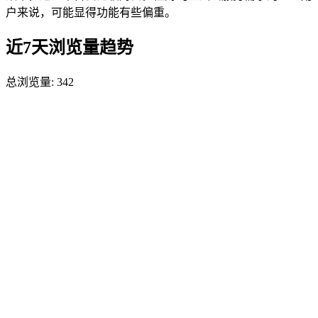
户来说，可能显得功能有些偏重。
近7天浏览量趋势
总浏览量:
342