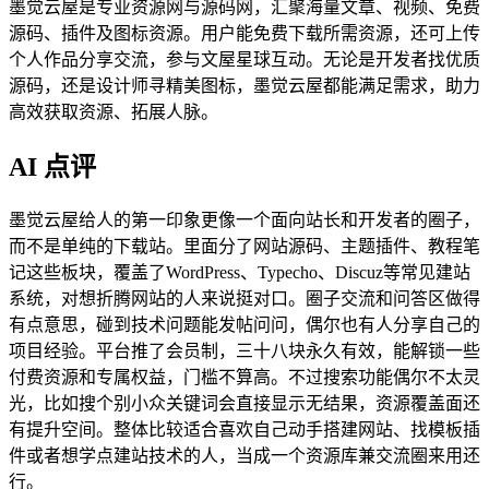
墨觉云屋是专业资源网与源码网，汇聚海量文章、视频、免费
源码、插件及图标资源。用户能免费下载所需资源，还可上传
个人作品分享交流，参与文屋星球互动。无论是开发者找优质
源码，还是设计师寻精美图标，墨觉云屋都能满足需求，助力
高效获取资源、拓展人脉。
AI 点评
墨觉云屋给人的第一印象更像一个面向站长和开发者的圈子，
而不是单纯的下载站。里面分了网站源码、主题插件、教程笔
记这些板块，覆盖了WordPress、Typecho、Discuz等常见建站
系统，对想折腾网站的人来说挺对口。圈子交流和问答区做得
有点意思，碰到技术问题能发帖问问，偶尔也有人分享自己的
项目经验。平台推了会员制，三十八块永久有效，能解锁一些
付费资源和专属权益，门槛不算高。不过搜索功能偶尔不太灵
光，比如搜个别小众关键词会直接显示无结果，资源覆盖面还
有提升空间。整体比较适合喜欢自己动手搭建网站、找模板插
件或者想学点建站技术的人，当成一个资源库兼交流圈来用还
行。