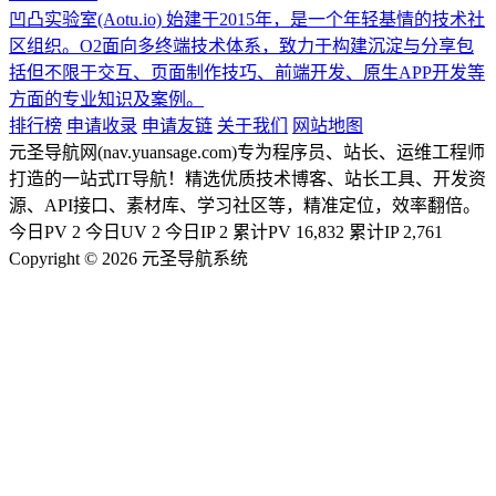
凹凸实验室(Aotu.io) 始建于2015年，是一个年轻基情的技术社
区组织。O2面向多终端技术体系，致力于构建沉淀与分享包
括但不限于交互、页面制作技巧、前端开发、原生APP开发等
方面的专业知识及案例。
排行榜
申请收录
申请友链
关于我们
网站地图
元圣导航网(nav.yuansage.com)专为程序员、站长、运维工程师
打造的一站式IT导航！精选优质技术博客、站长工具、开发资
源、API接口、素材库、学习社区等，精准定位，效率翻倍。
今日PV
2
今日UV
2
今日IP
2
累计PV
16,832
累计IP
2,761
Copyright © 2026 元圣导航系统