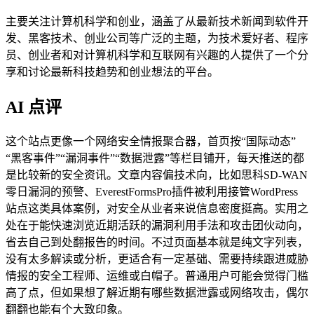
主要关注计算机科学和创业，涵盖了从最新技术新闻到软件开
发、黑客技术、创业公司等广泛的主题，为技术爱好者、程序
员、创业者和对计算机科学和互联网有兴趣的人提供了一个分
享和讨论最新科技趋势和创业想法的平台。
AI 点评
这个站点更像一个网络安全情报聚合器，首页按“国际动态”
“黑客事件”“漏洞事件”“数据泄露”等栏目铺开，每天推送的都
是比较新的安全资讯。文章内容偏技术向，比如思科SD-WAN
零日漏洞的预警、EverestFormsPro插件被利用接管WordPress
站点这类具体案例，对安全从业者来说信息密度挺高。实用之
处在于能快速浏览近期活跃的漏洞利用手法和攻击团伙动向，
省去自己到处翻报告的时间。不过页面基本就是纯文字列表，
没有太多解读或分析，更适合有一定基础、需要持续跟进威胁
情报的安全工程师、运维或白帽子。普通用户可能会觉得门槛
高了点，但如果想了解近期有哪些数据泄露或网络攻击，偶尔
翻翻也能有个大致印象。