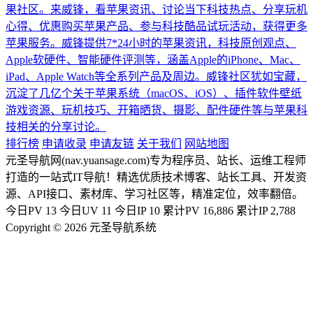
果社区。来威锋，看苹果资讯、讨论当下科技热点、分享玩机
心得、优惠购买苹果产品、参与科技酷品试玩活动，获得更多
苹果服务。威锋提供7*24小时的苹果资讯，科技原创观点、
Apple软硬件、智能硬件评测等，涵盖Apple的iPhone、Mac、
iPad、Apple Watch等全系列产品及周边。威锋社区犹如宝藏，
沉淀了几亿个关于苹果系统（macOS、iOS）、插件软件壁纸
游戏资源、玩机技巧、开箱晒货、摄影、配件硬件等与苹果科
技相关的分享讨论。
排行榜
申请收录
申请友链
关于我们
网站地图
元圣导航网(nav.yuansage.com)专为程序员、站长、运维工程师
打造的一站式IT导航！精选优质技术博客、站长工具、开发资
源、API接口、素材库、学习社区等，精准定位，效率翻倍。
今日PV
13
今日UV
11
今日IP
10
累计PV
16,886
累计IP
2,788
Copyright © 2026 元圣导航系统