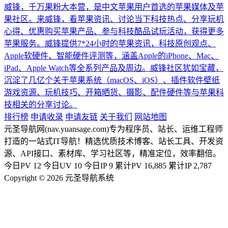
威锋，千万果粉大本营，是中文苹果用户首选的苹果媒体及苹
果社区。来威锋，看苹果资讯、讨论当下科技热点、分享玩机
心得、优惠购买苹果产品、参与科技酷品试玩活动，获得更多
苹果服务。威锋提供7*24小时的苹果资讯，科技原创观点、
Apple软硬件、智能硬件评测等，涵盖Apple的iPhone、Mac、
iPad、Apple Watch等全系列产品及周边。威锋社区犹如宝藏，
沉淀了几亿个关于苹果系统（macOS、iOS）、插件软件壁纸
游戏资源、玩机技巧、开箱晒货、摄影、配件硬件等与苹果科
技相关的分享讨论。
排行榜
申请收录
申请友链
关于我们
网站地图
元圣导航网(nav.yuansage.com)专为程序员、站长、运维工程师
打造的一站式IT导航！精选优质技术博客、站长工具、开发资
源、API接口、素材库、学习社区等，精准定位，效率翻倍。
今日PV
12
今日UV
10
今日IP
9
累计PV
16,885
累计IP
2,787
Copyright © 2026 元圣导航系统