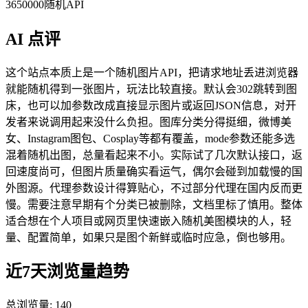
3650000随机API
AI 点评
这个站点本质上是一个随机图片API，把请求地址丢进浏览器
就能随机得到一张图片，玩法比较直接。默认会302跳转到图
床，也可以加参数改成直接显示图片或返回JSON信息，对开
发者来说调用起来没什么负担。图库分类分得挺细，微博美
女、Instagram图包、Cosplay等都有覆盖，mode参数还能多选
混着随机出图，总量看起来不小。实际试了几次默认接口，返
回速度尚可，但图片质量确实看运气，偶尔会碰到加载慢的国
外图源。代理参数设计得算贴心，不过部分代理在国内反而更
慢。需要注意早期有个分类已被删除，文档里标了慎用。整体
适合想在个人项目或网页里快速嵌入随机美图模块的人，轻
量、配置简单，如果只是图个新鲜或临时应急，倒也够用。
近7天浏览量趋势
总浏览量:
140