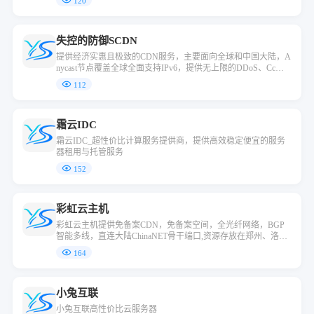
120
防cc攻击，网站提速200%以上。
失控的防御SCDN
提供经济实惠且极致的CDN服务，主要面向全球和中国大陆，A
nycast节点覆盖全球全面支持IPv6，提供无上限的DDoS、Cc防
御，高速、高防兼备。
112
霜云IDC
霜云IDC_超性价比计算服务提供商，提供高效稳定便宜的服务
器租用与托管服务
152
彩虹云主机
彩虹云主机提供免备案CDN，免备案空间，全光纤网络，BGP
智能多线，直连大陆ChinaNET骨干端口,资源存放在郑州、洛
阳、洛杉矶、韩国、香港等多个数据中心,已实现所有主机/云服
164
务器的SSD固态硬盘部署，硬盘读写能力提升5倍，彻底解决高
并发问题，可满足高IO需求的数据库等在线业务
小兔互联
小兔互联高性价比云服务器