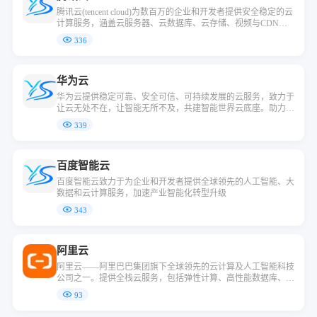
腾讯云(tencent cloud)为数百万的企业和开发者提供安全稳定的云
计算服务，涵盖云服务器、云数据库、云存储、视频与CDN、
域名注册等全方位云服务和各行业解决方案。
336
华为云
华为云提供稳定可靠、安全可信、可持续发展的云服务，致力于
让云无处不在，让智能无所不及，共建智能世界云底座。助力企
业降本增效，全球300万客户的共同选择。7x24小时专业服务支
339
持，5天内无理由退订，免费快速备案。
百度智能云
百度智能云致力于为企业和开发者提供全球领先的人工智能、大
数据和云计算服务，加速产业智能化转型升级
343
阿里云
阿里云——阿里巴巴集团旗下全球领先的云计算及人工智能科技
公司之一。提供全栈云服务，包括弹性计算、高性能数据库、网
络与存储方案，以及ai大模型、向量检索、大数据分析等智能化
93
能力。依托飞天云计算操作系统与全球基础设施，支持企业构建
高可用架构，定制基于场景的行业解决方案，免费备案，&amp;