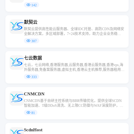
142
默契云
默契云提供高性能云服务器、全球IDC托管、高防CDN及网络安
全解决方案，多区域部署，7×24技术支持，助力企业业务稳定
运行与全球拓展。
307
七云数据
七云，七云网络,香港服务器,云服务器,香港云服务器,香港vps,海
外服务器,免备案服务器,虚拟主机,香港云主机推荐,服务器租用托
管,香港空间,域名注册,免费域名,外贸网站服务器,企业出海,美国
333
云服务器,vps服务器,高防服务器,高防物理机,显卡云,bgp云服务
器,云计算让您的业务轻松全球化。
CNMCDN
CNMCDN基于自研主控系统与BBR传输优化，提供全球SCDN
智能加速、T级DDoS清洗、无上限CC防御与WAF深度防护，支
持域名自动过白与一键接入，所有套餐均可免费体验。
81
ScdnHost