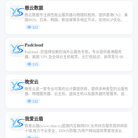
amp;#;小时售后支持，助企业无忧上云。
慈云数据
慈云数据专注高性能云服务器与物理机租用，提供香港CN2、美
国9929、日本、韩国、新加坡等多地区节点，支持BGP优化、高
防线路、IPv6双栈、GPU算力等企业级方案，助力网站加速与业
323
务稳定。
Padcloud
Padcloud -您值得信赖的海外云服务专家。专业提供香港服务
器、美国 VPS 及全球云主机租赁，主打低延迟、高带宽与 99.
9% 稳定在线保障。我们支持即买即用、秒速交付，并提供 7x24
115
小时技术运维支持。选择 Padcloud，让您的业务在全球范围内自
由驰骋，轻松解决海外部署难题。
晚安云
晚安云是一家专业可靠的云计算提供商，提供多种类型的云服务
器、物理服务器、云主机、虚拟主机以及服务器托管服务。选择
晚安云，您将体验到稳定、高效、安全的云计算服务。
132
我爱云盾
我爱云盾(www.cdun.cc)是国内互联网IDC业务综合服务提供商前
十强,致力于云安全、DDOS防御,为用户网站提供黑客攻击云防
护、云加速服务，使用我爱云盾可有效防御黑客攻击，防ddos，