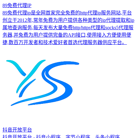
89免费代理IP
89免费代理ip是全网首家完全免费的http代理ip服务网站,平台
创立于2012年,常年免费为用户提供各种类型的ip代理提取和ip
属地查询服务,每天发布大量免费http/https代理和socks5代理服
务器,并免费为用户提供完备的API接口,使用接入方便使用便
捷,数百万开发者和技术爱好者首选代理服务器供应平台。
抖音开放平台
抖音开放平台 - 抖音小程序、字节小程序、头条小程序