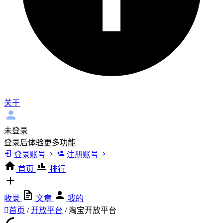
关于
未登录
登录后体验更多功能
登录账号
注册账号
首页
排行
收录
文章
我的
首页
/
开放平台
/
淘宝开放平台