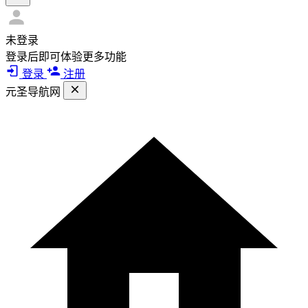
未登录
登录后即可体验更多功能
登录
注册
元圣导航网