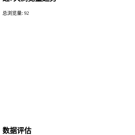
总浏览量:
92
数据评估