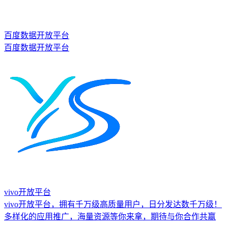
百度数据开放平台
百度数据开放平台
vivo开放平台
vivo开放平台，拥有千万级高质量用户，日分发达数千万级！
多样化的应用推广，海量资源等你来拿，期待与你合作共赢