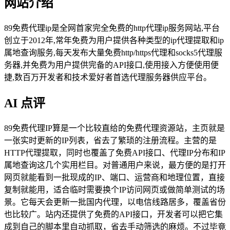
网站介绍
89免费代理ip是全网首家完全免费的http代理ip服务网站,平台
创立于2012年,常年免费为用户提供各种类型的ip代理提取和ip
属地查询服务,每天发布大量免费http/https代理和socks5代理服
务器,并免费为用户提供完备的API接口,使用接入方便使用便
捷,数百万开发者和技术爱好者首选代理服务器供应平台。
AI 点评
89免费代理IP算是一个比较直给的免费代理资源站，主页就是
一张实时更新的IP列表，省去了繁琐的注册流程。主营的是
HTTP代理提取，同时也覆盖了免费API接口、代理IP分布和IP
属地查询这几个实用栏目。对普通用户来说，最方便的是打开
网页就能看到一批现成的IP、端口、运营商和地理位置，直接
复制就能用，适合临时需要换个IP访问网页或做简单测试的场
景。它每天会更新一批国内代理，以电信线路居多，覆盖省份
也比较广。站内还提供了免费的API接口，开发者可以把它集
成到自己的脚本里自动抓取，省去手动筛选的麻烦。不过毕竟