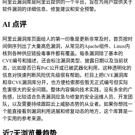
阿里云漏洞库是阿里云提供的一个平台，旨在为用户提供关于
软件漏洞的详细信息、修复建议和安全预警。
AI 点评
阿里云漏洞库页面给人的第一印象是更新非常及时，首页按时
间倒序列出了大量高危漏洞，从常见的Apache组件、Linux内
核到各种供应链投毒事件都有覆盖。每条漏洞除了基本的
CVE编号和描述，还会标注漏洞类型、披露日期以及当前状
态，比如是否已有PoC公开或已被武器化利用，这种透明化的
信息对快速判断风险优先级很有帮助。栏目上把CVE漏洞库
和非CVE漏洞库分开，也方便检索那些暂无正式编号但实际
危害很大的安全问题。整体内容偏向技术实践，没有多余的广
告感，比较适合负责漏洞应急与修复的安全运维人员、开发团
队，以及需要持续跟踪云上威胁态势的从业者。如果你想找一
个能直接看到漏洞利用进展和修复动态的地方，这个库算是一
个实用的参考来源。
近7天浏览量趋势