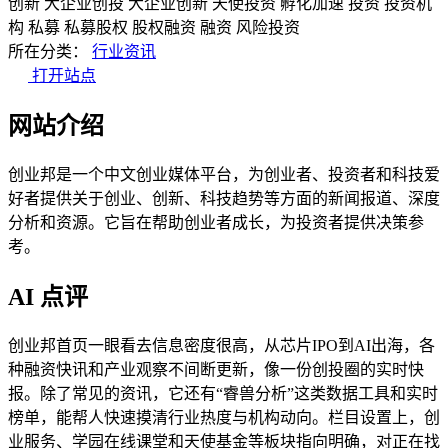
创新
大企业创投
大企业创新
天使投资
孵化加速
投资
投资机
构
私募
私募股权
股权融资
融资
风险投资
所在分类：
行业资讯
打开站点
网站介绍
创业邦是一个中文创业媒体平台，为创业者、投资者和科技爱
好者提供关于创业、创新、科技趋势等方面的新闻报道、深度
分析和资源。它旨在帮助创业者成长，为投资者提供决策参
考。
AI 点评
创业邦首页一眼看去信息密度很高，从芯片IPO到AI出海，各
种融资快讯和产业观察不间断更新，像一份创投圈的实时快
报。除了常见的资讯，它还有“睿兽分析”这类数据工具和实时
榜单，能帮人快速摸清行业热度与机构动向。栏目设置上，创
业服务、学园在线课堂和天使基金等板块指向明确，对正在找