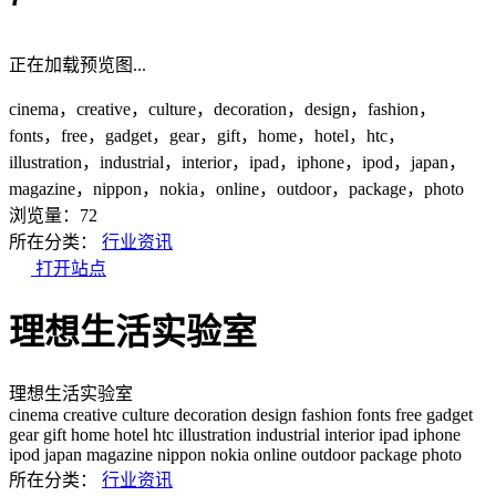
正在加载预览图...
cinema，creative，culture，decoration，design，fashion，
fonts，free，gadget，gear，gift，home，hotel，htc，
illustration，industrial，interior，ipad，iphone，ipod，japan，
magazine，nippon，nokia，online，outdoor，package，photo
浏览量：72
所在分类：
行业资讯
打开站点
理想生活实验室
理想生活实验室
cinema
creative
culture
decoration
design
fashion
fonts
free
gadget
gear
gift
home
hotel
htc
illustration
industrial
interior
ipad
iphone
ipod
japan
magazine
nippon
nokia
online
outdoor
package
photo
所在分类：
行业资讯